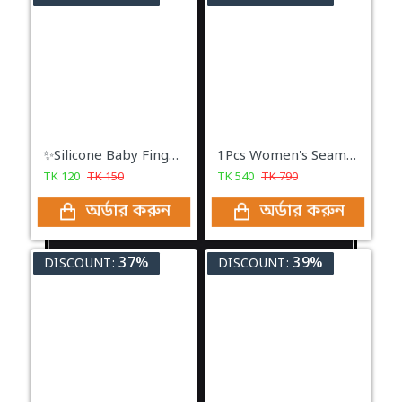
✨Silicone Baby Finger Brush✨
1Pcs Women's Seamless Tummy Control Waist Trainer Body Shaper- Black
TK
120
TK
150
TK
540
TK
790
অর্ডার করুন
অর্ডার করুন
37%
39%
DISCOUNT:
DISCOUNT: