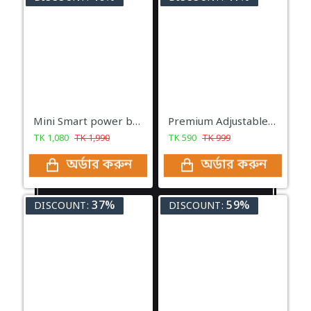
Mini Smart power bank. 20000 mah battery
Premium Adjustable Back Posture Corrector Belt for Women Men
TK
1,080
TK
1,990
TK
590
TK
999
অর্ডার করুন
অর্ডার করুন
37%
59%
DISCOUNT:
DISCOUNT: