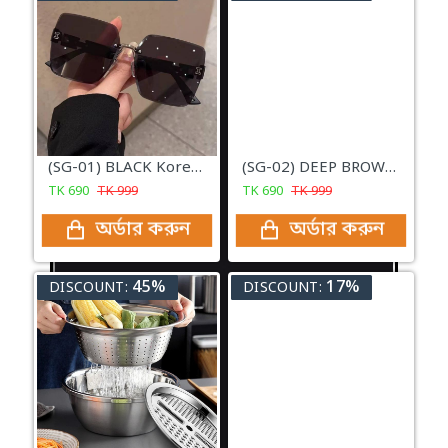
(SG-01) BLACK Korean Style Classic Big Square Shades Sunglasses for Women
(SG-02) DEEP BROWN Korean Style Classic Big Square Shades Sunglasses for Women
TK
690
TK
999
TK
690
TK
999
অর্ডার করুন
অর্ডার করুন
45%
17%
DISCOUNT:
DISCOUNT: