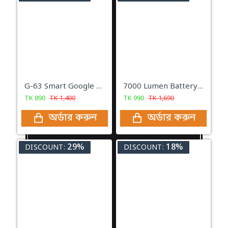
G-63 Smart Google Light
7000 Lumen Battery Indicator 30w LED 1200m Long Range Strong Light LED Rechargeable Magnetic Torch Zoomable Flashlight
TK
890
TK
1,400
TK
990
TK
1,690
অর্ডার করুন
অর্ডার করুন
29%
18%
DISCOUNT:
DISCOUNT: