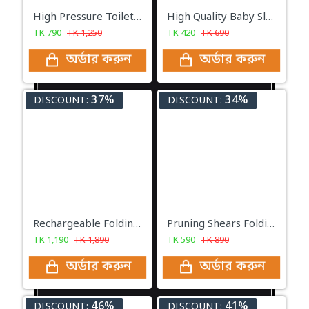
High Pressure Toilet Unblock One Shot, Toilet Plunger Clog Remover
High Quality Baby Sleeping Bag Ultra-Soft Fluffy Fleece Newborn Receiving Blanket Infant Boys Girls Clothes Sleeping Nursery Wrap Swaddle
TK
790
TK
1,250
TK
420
TK
690
অর্ডার করুন
অর্ডার করুন
37%
34%
DISCOUNT:
DISCOUNT:
Rechargeable Folding Fan KC-5811
Pruning Shears Folding Woodsawing Tools for Multi-purpose Pruning Gardening Scissors Hand Pruner
TK
1,190
TK
1,890
TK
590
TK
890
অর্ডার করুন
অর্ডার করুন
46%
41%
DISCOUNT:
DISCOUNT: