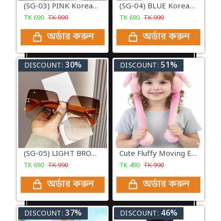
(SG-03) PINK Korean Style Classic Big Square Shades Sunglasses for Women
(SG-04) BLUE Korean Style Classic Big Square Shades Sunglasses for Women
TK
690
TK
999
TK
690
TK
999
অর্ডার করুন
অর্ডার করুন
30%
51%
DISCOUNT:
DISCOUNT:
(SG-05) LIGHT BROWN Korean Style Classic Big Square Shades Sunglasses for Women
Cute Fluffy Moving Ears Muff
TK
690
TK
990
TK
490
TK
990
অর্ডার করুন
অর্ডার করুন
37%
46%
DISCOUNT:
DISCOUNT: