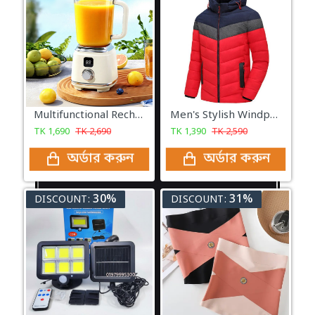
Multifunctional Rechargeable Portable Electric Citrus Juicer - 600mL Capacity
Men's Stylish Windproof Padding Hudies Jacket (Blue & Red)
TK
1,690
TK
2,690
TK
1,390
TK
2,590
অর্ডার করুন
অর্ডার করুন
30%
31%
DISCOUNT:
DISCOUNT: