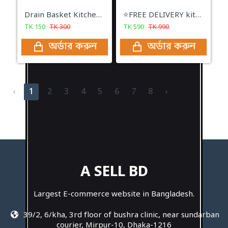
Drain Basket Kitchen Sink Drain
⭐FREE DELIVERY kitchen cleaner spray Foam Cleaning Spray 500ml Easy Cleaning
TK
150
TK
300
TK
590
TK
990
অর্ডার করুন
অর্ডার করুন
‹
1
2
3
4
5
6
7
8
›
A SELL BD
Largest E-commerce website in Bangladesh.
39/2, 6/kha, 3rd floor of bushra clinic, near sundarban
courier, Mirpur-10, Dhaka-1216