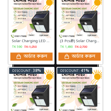
Solar Charging LED Sensor Light
(3 Pcs🎁) Solar Charging LED Sensor Light
TK
590
TK
1,250
TK
1,490
TK
2,700
অর্ডার করুন
অর্ডার করুন
38%
41%
DISCOUNT:
DISCOUNT: