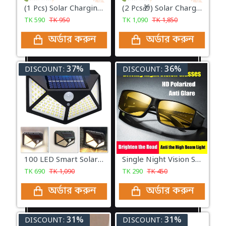
(1 Pcs) Solar Charging LED Sensor Light
(2 Pcs🎁) Solar Charging LED Sensor Light
TK
590
TK
950
TK
1,090
TK
1,850
অর্ডার করুন
অর্ডার করুন
37%
36%
DISCOUNT:
DISCOUNT:
100 LED Smart Solar Light with Motion Sensor LED Wireless Weatherproof Light
Single Night Vision Sunglass
TK
690
TK
1,090
TK
290
TK
450
অর্ডার করুন
অর্ডার করুন
31%
31%
DISCOUNT:
DISCOUNT: