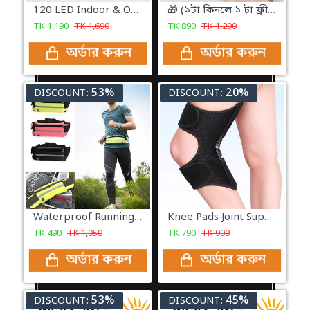
120 LED Indoor & Outdoor Solar Charging Lamp with Solar Panel
🎁 (১টা কিনলে ১ টা ফ্রী) Women's Seamless Tummy Control Waist Trainer Body Shaper- Skin/Black
TK
1,190
TK
1,690
TK
890
TK
1,290
অর্ডার করুন
অর্ডার করুন
53%
20%
DISCOUNT:
DISCOUNT:
Waterproof Running Belt Bag (পছন্দের কালার সিলেক্ট করে অর্ডার করুন👇)
Knee Pads Joint Support Breathable Anti-Slip Power Lift Knee Booster Walking Knee Support Booster,3spring
TK
490
TK
1,050
TK
790
TK
990
অর্ডার করুন
অর্ডার করুন
53%
45%
DISCOUNT:
DISCOUNT: