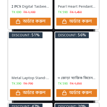
𝟐 𝐏𝐂𝐒 Digital Tasbeeh Tally Counter with watch
Pearl Heart Pendant 18k Gold Plated Necklace-414
TK
690
TK
1,100
TK
590
TK
1,450
অর্ডার করুন
অর্ডার করুন
51%
56%
DISCOUNT:
DISCOUNT:
Metal Laptop Stand- H5
৩ জোড়া ম্যাজিক কিচেন গ্লোভস | Magic Kitchen Hand Gloves
TK
390
TK
790
TK
590
TK
1,350
অর্ডার করুন
অর্ডার করুন
47%
20%
DISCOUNT:
DISCOUNT: