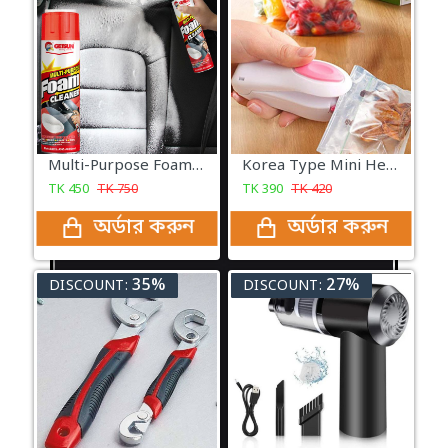
Multi-Purpose Foam Cleaner - Car Bike
Korea Type Mini Heat Sealing Machine
TK
450
TK
750
TK
390
TK
420
অর্ডার করুন
অর্ডার করুন
35%
27%
DISCOUNT:
DISCOUNT: