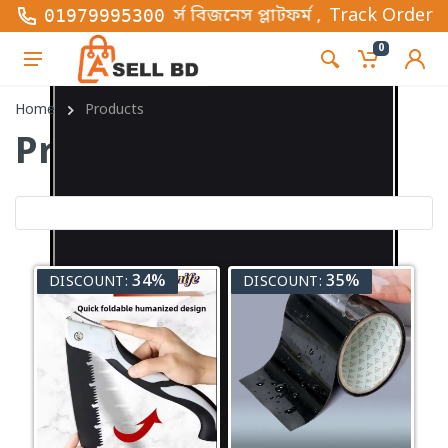
ভিত্তিক ই-কমার্স বিজনেস প্লাটফর্ম , এখানে সব ধরনের ফ্য
Track Order
01979995300
0
Home
Products
Products
34%
35%
DISCOUNT:
DISCOUNT: