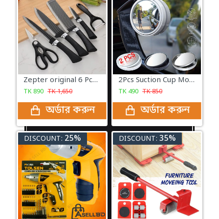
Zepter original 6 Pcs Knife Set
2Pcs Suction Cup Mount Car Blind Spot Mirror Wide Rear View Mirror
TK
890
TK
1,650
TK
490
TK
850
অর্ডার করুন
অর্ডার করুন
25%
35%
DISCOUNT:
DISCOUNT: