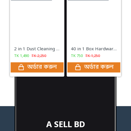
2 in 1 Dust Cleaning Electric Blower Machine
40 in 1 Box Hardware Wrench Tool Kit & Screwdriver & Socket Set
TK
1,490
TK
2,250
TK
750
TK
1,250
অর্ডার করুন
অর্ডার করুন
A SELL BD