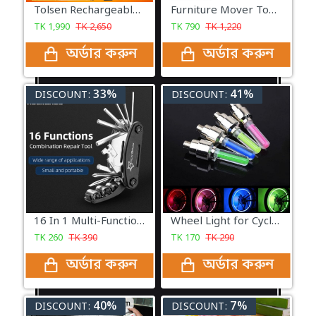
Tolsen Rechargeable Drill Machine - Yellow
Furniture Mover Tools
TK
1,990
TK
2,650
TK
790
TK
1,220
অর্ডার করুন
অর্ডার করুন
33%
41%
DISCOUNT:
DISCOUNT:
16 In 1 Multi-Function Bike & Bicycle Mechanic Repair Tool Kit
Wheel Light for Cycle, Bike & Car
TK
260
TK
390
TK
170
TK
290
অর্ডার করুন
অর্ডার করুন
40%
7%
DISCOUNT:
DISCOUNT: