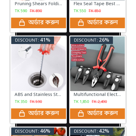
Pruning Shears Folding Woodsawing Tools for Multi-purpose Pruning Gardening Scissors Hand Pruner
Flex Seal Tape Best Leakage Solution (𝟒 𝐢𝐧𝐜𝐡𝐞𝐬 𝐱 𝟓 𝐟𝐞𝐞𝐭)
TK
590
TK
890
TK
550
TK
850
অর্ডার করুন
অর্ডার করুন
41%
26%
DISCOUNT:
DISCOUNT:
ABS and Stainless Steel Hair Catching Drain Cleaner Wire Spring Sink
Multifunctional Electrician Pliers 5 in 1 Replaceable Wire Stripping Pliers Wire Cutting Needle Nosed Pliers Special Tools
TK
350
TK
590
TK
1,850
TK
2,490
অর্ডার করুন
অর্ডার করুন
46%
42%
DISCOUNT:
DISCOUNT: