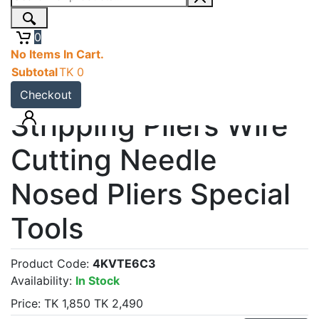
Multifunctional
0
Electrician Pliers 5 in
No Items In Cart.
Subtotal
TK
0
1 Replaceable Wire
Checkout
Stripping Pliers Wire
Cutting Needle
Nosed Pliers Special
Tools
Product Code:
4KVTE6C3
Availability:
In Stock
Price:
TK
1,850
TK
2,490