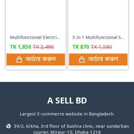
Multifunctional Electrician Pliers 5 in 1 Replaceable Wire Stripping Pliers Wire Cutting Needle Nosed Pliers Special Tools
3 In 1 Multifunctional Stainless Steel Basin With Vegetable Cutter with Drain Basket
TK
1,850
TK
2,490
TK
870
TK
1,590
অর্ডার করুন
অর্ডার করুন
A SELL BD
Largest E-commerce website in Bangladesh.
39/2, 6/kha, 3rd floor of bushra clinic, near sundarban
courier, Mirpur-10, Dhaka-1216