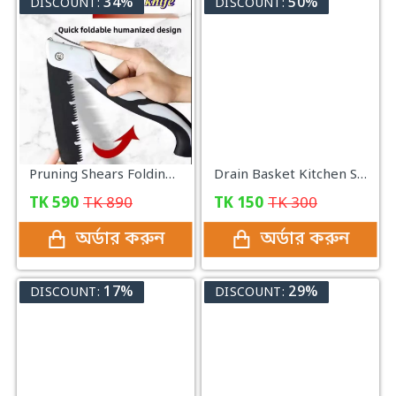
34%
50%
DISCOUNT:
DISCOUNT:
Pruning Shears Folding Woodsawing Tools for Multi-purpose Pruning Gardening Scissors Hand Pruner
Drain Basket Kitchen Sink Drain
TK
590
TK
890
TK
150
TK
300
অর্ডার করুন
অর্ডার করুন
17%
29%
DISCOUNT:
DISCOUNT: