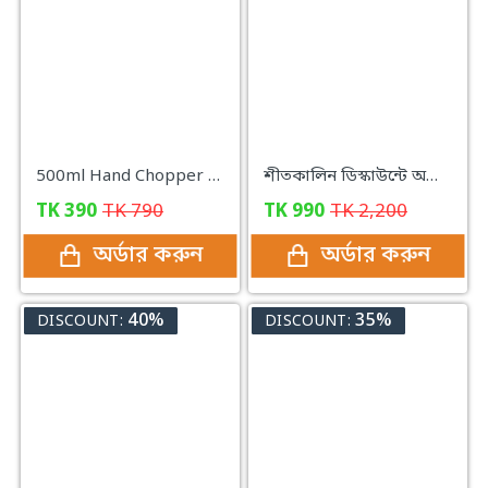
500ml Hand Chopper Vegetable Cutter Chopper Manual Food-Processor Vegetables, Onions, Garlic in Seconds
শীতকালিন ডিস্কাউন্টে অটোমেটিক ডাবল পিঠা মেকারের জাদুকরি কম্বো প্যাকেজ
TK
390
TK
790
TK
990
TK
2,200
অর্ডার করুন
অর্ডার করুন
40%
35%
DISCOUNT:
DISCOUNT: