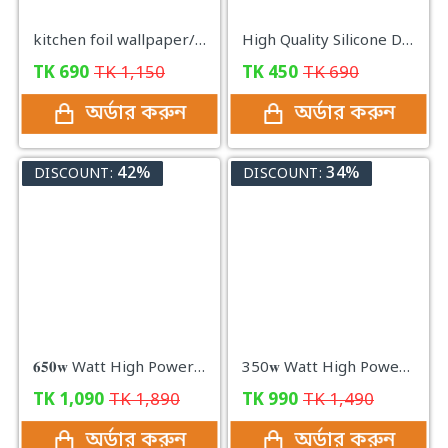
kitchen foil wallpaper/Aluminum Foil Self Adhesive Kitchen Sticker (𝐒𝐈𝐙𝐄: 𝟓 𝐌𝐞𝐭𝐞𝐫 𝐗 𝟐𝟒 𝐈𝐧𝐜𝐡)
High Quality Silicone Dish Washing Kitchen Hand Gloves
TK
690
TK
1,150
TK
450
TK
690
অর্ডার করুন
অর্ডার করুন
42%
34%
DISCOUNT:
DISCOUNT:
𝟔𝟓𝟎𝐰 Watt High Power Grinder Machine ১০০% কার্যকরী প্রোডাক্ট
350𝐰 Watt High Power Grinder Machine ১০০% কার্যকরী প্রোডাক্ট
TK
1,090
TK
1,890
TK
990
TK
1,490
অর্ডার করুন
অর্ডার করুন