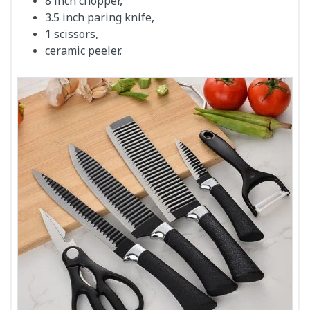
8 inch chopper,
3.5 inch paring knife,
1 scissors,
ceramic peeler.