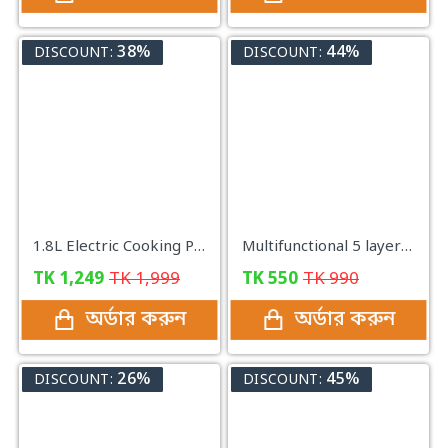
38%
44%
DISCOUNT:
DISCOUNT:
1.8L Electric Cooking Pot Stainless Steel Mini Rice Cooker| 600Watt
Multifunctional 5 layer Food Safety Cover
TK
1,249
TK
1,999
TK
550
TK
990
অর্ডার করুন
অর্ডার করুন
26%
45%
DISCOUNT:
DISCOUNT: