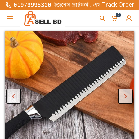
স বিজনেস প্লাটফর্ম , এখানে সব ধরনের ফ্যাশন এবং গ্যাজে
Track Order
01979995300
0