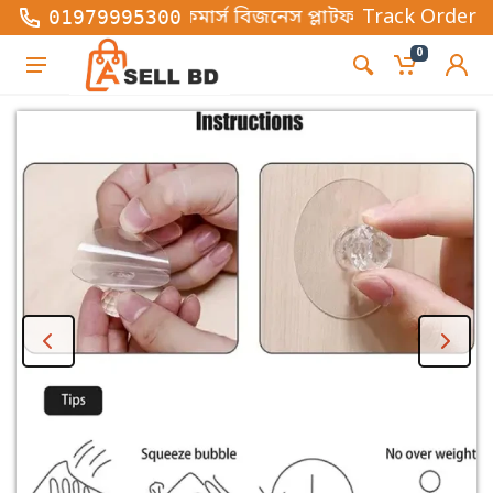
িত্তিক ই-কমার্স বিজনেস প্লাটফর্ম , এখানে সব ধরনের ফ্য
Track Order
01979995300
0