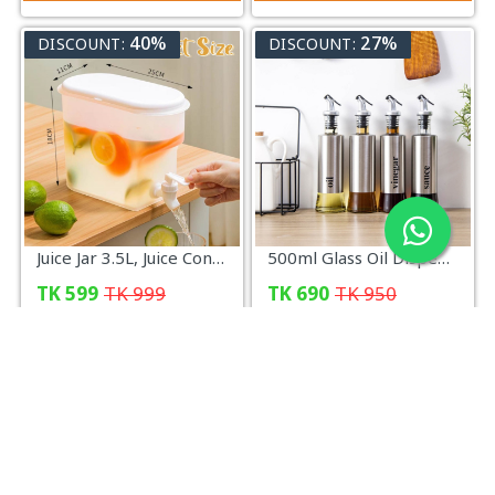
40%
27%
DISCOUNT:
DISCOUNT:
Juice Jar 3.5L, Juice Container Dispenser with Tap
500ml Glass Oil Dispenser with Steel Cover Seasoning
TK
599
TK
999
TK
690
TK
950
অর্ডার করুন
অর্ডার করুন
34%
40%
DISCOUNT:
DISCOUNT: