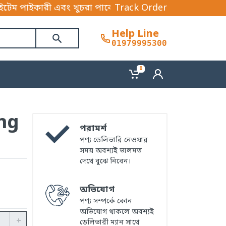
এবং খুচরা পাবেন। আপনি আমাদের পণ্যের সেবা বাংলাদেশের য
Track Order
Help Line
01979995300
0
ng
পরামর্শ
পণ্য ডেলিভারি নেওয়ার
সময় অবশ্যই ভালমত
দেখে বুঝে নিবেন।
অভিযোগ
পণ্য সম্পর্কে কোন
অভিযোগ থাকলে অবশ্যই
ডেলিভারী ম্যান সাথে