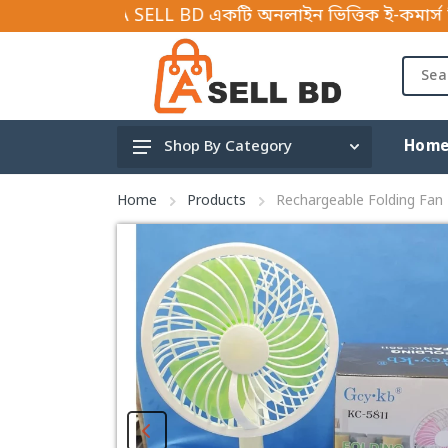
A SELL BD একটি অনলাইন ভিত্তিক ই-কমার্স বিজনেস প্লাটফর
Hom
Shop By Category
Gardening and tools
Home
Products
Rechargeable Folding Fan
Hardware Tools & Parts
Mother & Baby
Travels
Shoe accessories
Fishing & Outdoor
Children
Car Accessories