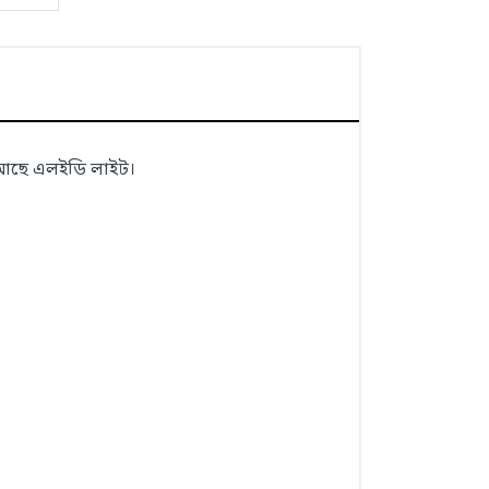
 আছে এলইডি লাইট।