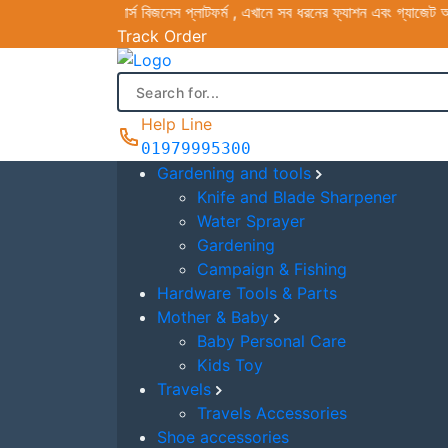
ক ই-কমার্স বিজনেস প্লাটফর্ম , এখানে সব ধরনের ফ্যাশন এবং গ্যাজেট আইটেম পাইকা
Menu
Track Order
Categories
Gardening and tools
Help Line
Knife and Blade Sharpener
01979995300
Water Sprayer
Gardening and tools
Gardening
Knife and Blade Sharpener
Campaign & Fishing
Water Sprayer
Hardware Tools & Parts
Gardening
Mother & Baby
Campaign & Fishing
Baby Personal Care
Hardware Tools & Parts
Kids Toy
Mother & Baby
Travels
Baby Personal Care
Travels Accessories
Kids Toy
Shoe accessories
Travels
Fishing & Outdoor
Travels Accessories
Fishing Trap
Shoe accessories