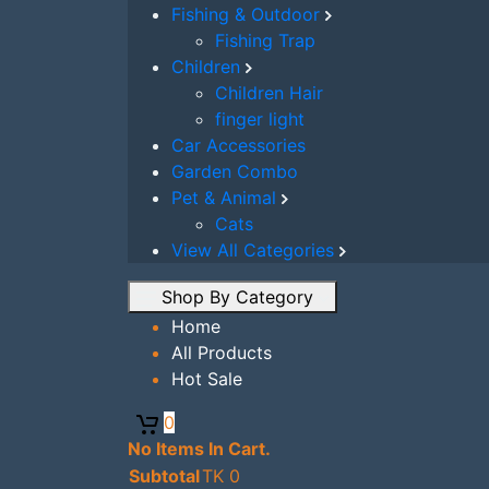
Children
Fishing & Outdoor
Fishing Trap
Children Hair
Children
finger light
Children Hair
Car Accessories
finger light
Garden Combo
Car Accessories
Pet & Animal
Garden Combo
Cats
Pet & Animal
View All Categories
Cats
Home
View All Categories
All Products
Hot Sale
Shop By Category
Home
All Products
Hot Sale
0
No Items In Cart.
Subtotal
TK
0