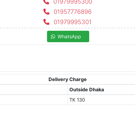
01979995300
01957776896
01979995301
WhatsApp
Delivery Charge
Outside Dhaka
TK
130