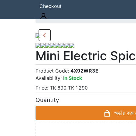
Checkout
Home
Products
Mini Electric Spic
Mini Electric Spi
Product Code:
4X92WR3E
Availability:
In Stock
Price:
TK
690
TK
1,290
Quantity
অর্ডার করুন