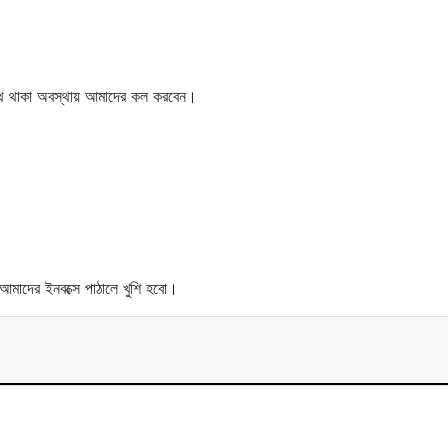
সাথে থাকা অবস্থায় আমাদের কল করবেন।
আমাদের ইনবক্সে পাঠালে খুশি হবো।