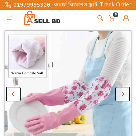
াইন ভিত্তিক ই-কমার্স বিজনেস প্লাটফর্ম , এখানে সব ধরনে
Track Order
01979995300
0