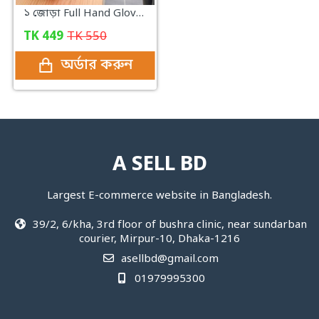
১ জোড়া Full Hand Gloves For The Kitchen
TK
449
TK
550
অর্ডার করুন
A SELL BD
Largest E-commerce website in Bangladesh.
39/2, 6/kha, 3rd floor of bushra clinic, near sundarban
courier, Mirpur-10, Dhaka-1216
asellbd@gmail.com
01979995300