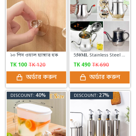
১০ পিস ওয়াল হ্যাঙ্গার হুক
5𝟓𝟎𝐌𝐋 Stainless Steel Oil Pot with Strainer
TK
100
TK
120
TK
490
TK
690
অর্ডার করুন
অর্ডার করুন
40%
27%
DISCOUNT:
DISCOUNT: