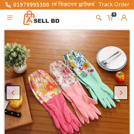
-কমার্স বিজনেস প্লাটফর্ম , এখানে সব ধরনের ফ্যাশন এবং 
Track Order
01979995300
0