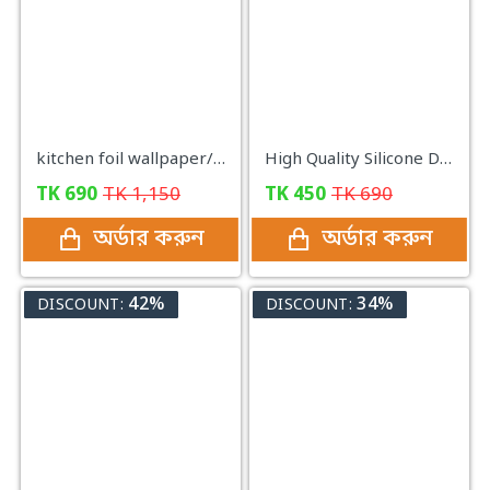
kitchen foil wallpaper/Aluminum Foil Self Adhesive Kitchen Sticker (𝐒𝐈𝐙𝐄: 𝟓 𝐌𝐞𝐭𝐞𝐫 𝐗 𝟐𝟒 𝐈𝐧𝐜𝐡)
High Quality Silicone Dish Washing Kitchen Hand Gloves
TK
690
TK
1,150
TK
450
TK
690
অর্ডার করুন
অর্ডার করুন
42%
34%
DISCOUNT:
DISCOUNT: