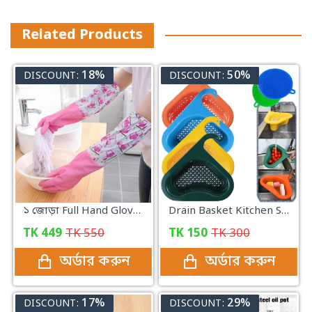
Related Products
18%
50%
DISCOUNT:
DISCOUNT:
১ জোড়া Full Hand Gloves For The Kitchen
Drain Basket Kitchen Sink Drain
TK
449
TK
550
TK
150
TK
300
অর্ডার করুন
অর্ডার করুন
17%
29%
DISCOUNT:
DISCOUNT: