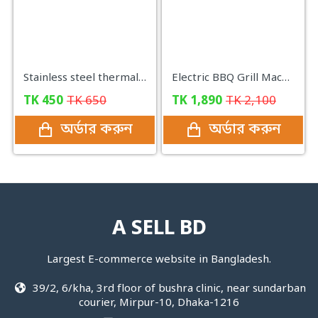
Stainless steel thermal Mug with LED digital screen
Electric BBQ Grill Machine - Black
TK
450
TK
650
TK
1,890
TK
2,100
অর্ডার করুন
অর্ডার করুন
A SELL BD
Largest E-commerce website in Bangladesh.
39/2, 6/kha, 3rd floor of bushra clinic, near sundarban
courier, Mirpur-10, Dhaka-1216