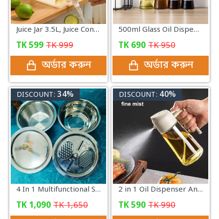
Juice Jar 3.5L, Juice Container Dispenser with Tap
500ml Glass Oil Dispenser with Steel Cover Seasoning
TK
599
TK
999
TK
690
TK
950
অর্ডার করুন
অর্ডার করুন
34%
40%
DISCOUNT:
DISCOUNT:
4 In 1 Multifunctional Stainless Steel Basin With Vegetable Cutter with Drain Basket
2 in 1 Oil Dispenser And Sprayer Bottle
TK
1,090
TK
1,650
TK
590
TK
990