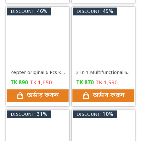
46%
45%
DISCOUNT:
DISCOUNT:
Zepter original 6 Pcs Knife Set
3 In 1 Multifunctional Stainless Steel Basin With Vegetable Cutter with Drain Basket
TK
890
TK
1,650
TK
870
TK
1,590
অর্ডার করুন
অর্ডার করুন
31%
10%
DISCOUNT:
DISCOUNT: