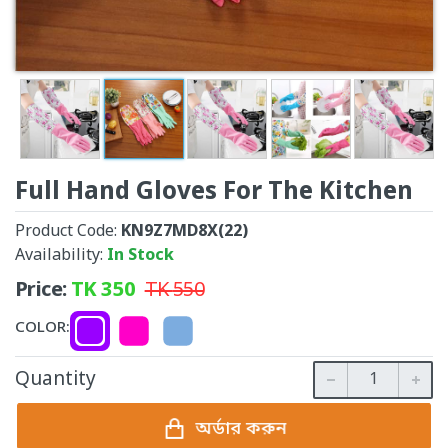
Full Hand Gloves For The Kitchen
Product Code:
KN9Z7MD8X(22)
Availability:
In Stock
Price:
TK
350
TK
550
COLOR:
Quantity
অর্ডার করুন