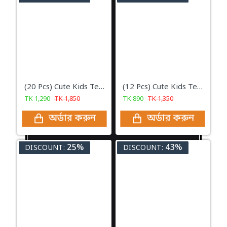
(20 Pcs) Cute Kids Telephone Wire Hair Bands Girls Elastic Hair Bands Bands Ponytail Hair Accessories
(12 Pcs) Cute Kids Telephone Wire Hair Bands Girls Elastic Hair Bands Bands Ponytail Hair Accessories
TK
1,290
TK
1,850
TK
890
TK
1,350
অর্ডার করুন
অর্ডার করুন
25%
43%
DISCOUNT:
DISCOUNT: