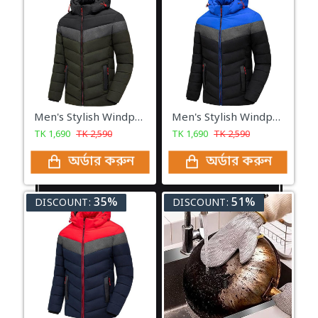
Men's Stylish Windproof Padding Hudies Jacket (Olive)
Men's Stylish Windproof Padding Hudies Jacket (Black & Blue)
TK
1,690
TK
2,590
TK
1,690
TK
2,590
অর্ডার করুন
অর্ডার করুন
35%
51%
DISCOUNT:
DISCOUNT: