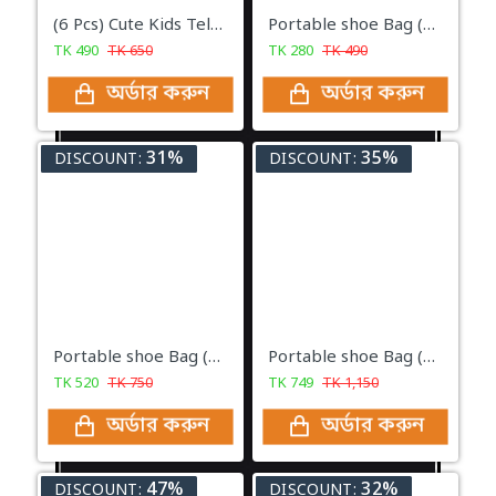
(6 Pcs) Cute Kids Telephone Wire Hair Bands Girls Elastic Hair Bands Bands Ponytail Hair Accessories
Portable shoe Bag (3 pcs)
TK
490
TK
650
TK
280
TK
490
অর্ডার করুন
অর্ডার করুন
31%
35%
DISCOUNT:
DISCOUNT:
Portable shoe Bag (6 pcs)
Portable shoe Bag (9 pcs + 1 pcs free) Total 10 pcs
TK
520
TK
750
TK
749
TK
1,150
অর্ডার করুন
অর্ডার করুন
47%
32%
DISCOUNT:
DISCOUNT: