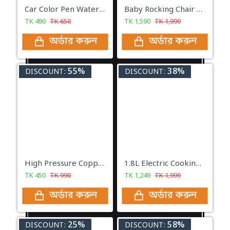
Car Color Pen Waterproof Color Repair Pen Best For Car Touch-Up Pen
Baby Rocking Chair With Music Toy
TK
490
TK
650
TK
1,590
TK
1,999
অর্ডার করুন
অর্ডার করুন
55%
38%
DISCOUNT:
DISCOUNT:
High Pressure Copper Spray Nozzle Hose Pipe Home Washing Car/Boat /Decks Tools
1.8L Electric Cooking Pot Stainless Steel Mini Rice Cooker| 600Watt
TK
450
TK
990
TK
1,249
TK
1,999
অর্ডার করুন
অর্ডার করুন
25%
58%
DISCOUNT:
DISCOUNT: