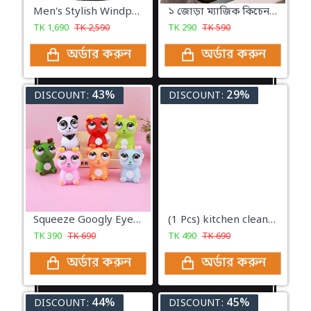
Men's Stylish Windproof Padding Hudies Jacket (Red & Blue)
১ জোড়া ম্যাজিক কিচেন গ্লোভস | Magic Kitchen Hand Gloves
TK
1,690
TK
2,590
TK
290
TK
590
অর্ডার করুন
অর্ডার করুন
43%
29%
DISCOUNT:
DISCOUNT:
Squeeze Googly Eye dragon doll vent toy
(1 Pcs) kitchen cleaner spray Foam Cleaning Spray 500ml Easy Cleaning
TK
390
TK
690
TK
490
TK
690
অর্ডার করুন
অর্ডার করুন
44%
45%
DISCOUNT:
DISCOUNT: