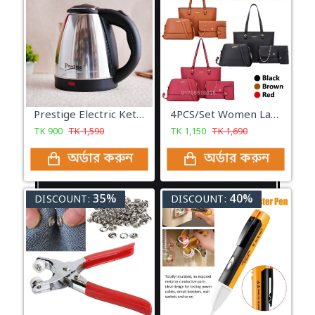
Prestige Electric Kettle -2 Liter
4PCS/Set Women Lady Fashion Leather Handbag Shoulder Bag
TK
900
TK
1,590
TK
1,150
TK
1,690
অর্ডার করুন
অর্ডার করুন
35%
40%
DISCOUNT:
DISCOUNT: