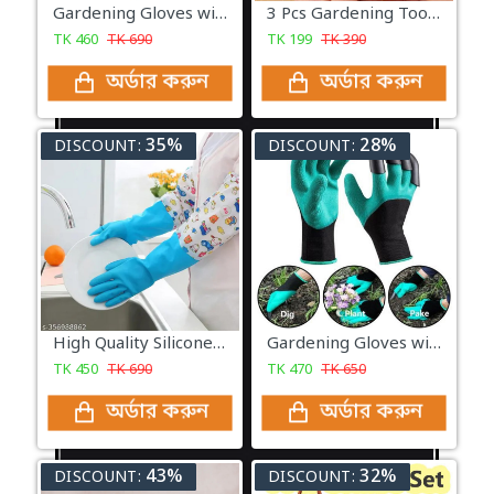
Gardening Gloves with claws - one pair (Without Package)
3 Pcs Gardening Tool set
TK
460
TK
690
TK
199
TK
390
অর্ডার করুন
অর্ডার করুন
35%
28%
DISCOUNT:
DISCOUNT:
High Quality Silicone Dish Washing Kitchen Hand Gloves
Gardening Gloves with claws - one pair
TK
450
TK
690
TK
470
TK
650
অর্ডার করুন
অর্ডার করুন
43%
32%
DISCOUNT:
DISCOUNT: