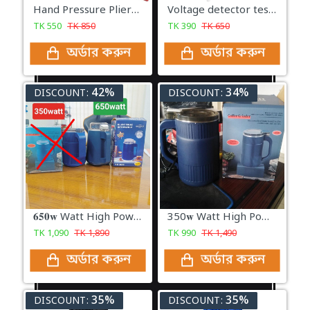
Hand Pressure Pliers For Prong Snap Button (FREE 100 BUTTON)
Voltage detector tester non-contact pen stick 90 ~ 1000v
TK
550
TK
850
TK
390
TK
650
অর্ডার করুন
অর্ডার করুন
42%
34%
DISCOUNT:
DISCOUNT:
𝟔𝟓𝟎𝐰 Watt High Power Grinder Machine ১০০% কার্যকরী প্রোডাক্ট
350𝐰 Watt High Power Grinder Machine ১০০% কার্যকরী প্রোডাক্ট
TK
1,090
TK
1,890
TK
990
TK
1,490
অর্ডার করুন
অর্ডার করুন
35%
35%
DISCOUNT:
DISCOUNT: