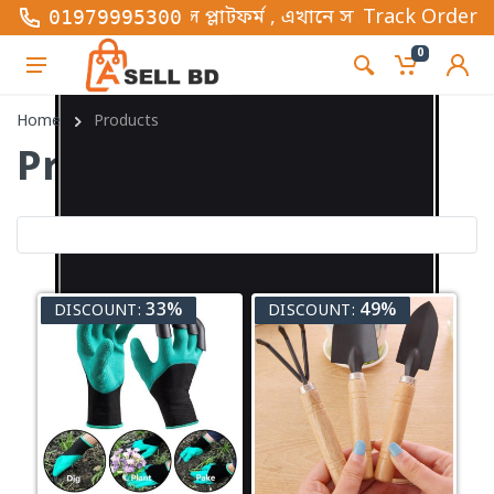
স বিজনেস প্লাটফর্ম , এখানে সব ধরনের ফ্যাশন এবং গ্যাজে
Track Order
01979995300
0
Home
Products
Products
33%
49%
DISCOUNT:
DISCOUNT: