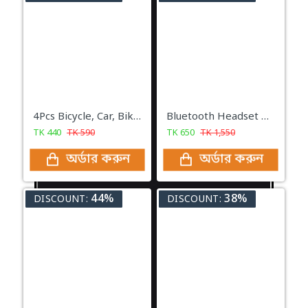
4Pcs Bicycle, Car, Bike Wheel lights
Bluetooth Headset With Microphone Rechargeable Long Standby Driving Car High Sensitivity Handsfree Wireless Headphones
TK
440
TK
590
TK
650
TK
1,550
অর্ডার করুন
অর্ডার করুন
44%
38%
DISCOUNT:
DISCOUNT: