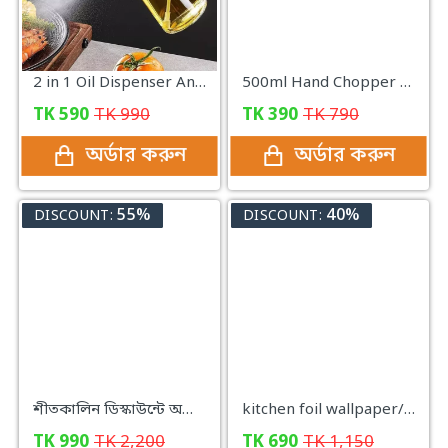
2 in 1 Oil Dispenser And Sprayer Bottle
500ml Hand Chopper Vegetable Cutter Chopper Manual Food-Processor Vegetables, Onions, Garlic in Seconds
TK
590
TK
990
TK
390
TK
790
অর্ডার করুন
অর্ডার করুন
55%
40%
DISCOUNT:
DISCOUNT:
শীতকালিন ডিস্কাউন্টে অটোমেটিক ডাবল পিঠা মেকারের জাদুকরি কম্বো প্যাকেজ
kitchen foil wallpaper/Aluminum Foil Self Adhesive Kitchen Sticker (𝐒𝐈𝐙𝐄: 𝟓 𝐌𝐞𝐭𝐞𝐫 𝐗 𝟐𝟒 𝐈𝐧𝐜𝐡)
TK
990
TK
2,200
TK
690
TK
1,150