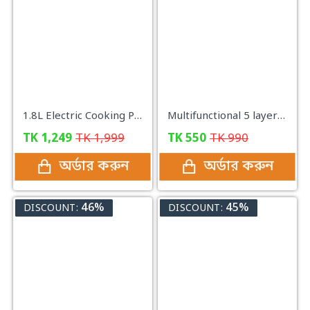
1.8L Electric Cooking Pot Stainless Steel Mini Rice Cooker| 600Watt
Multifunctional 5 layer Food Safety Cover
TK
1,249
TK
1,999
TK
550
TK
990
অর্ডার করুন
অর্ডার করুন
46%
45%
DISCOUNT:
DISCOUNT: