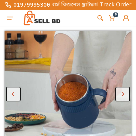
ক ই-কমার্স বিজনেস প্লাটফর্ম , এখানে সব ধরনের ফ্যাশন এব
Track Order
01979995300
0