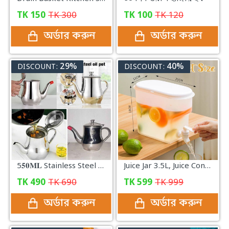
TK
150
TK
300
TK
100
TK
120
অর্ডার করুন
অর্ডার করুন
29%
40%
DISCOUNT:
DISCOUNT:
5𝟓𝟎𝐌𝐋 Stainless Steel Oil Pot with Strainer
Juice Jar 3.5L, Juice Container Dispenser with Tap
TK
490
TK
690
TK
599
TK
999
অর্ডার করুন
অর্ডার করুন