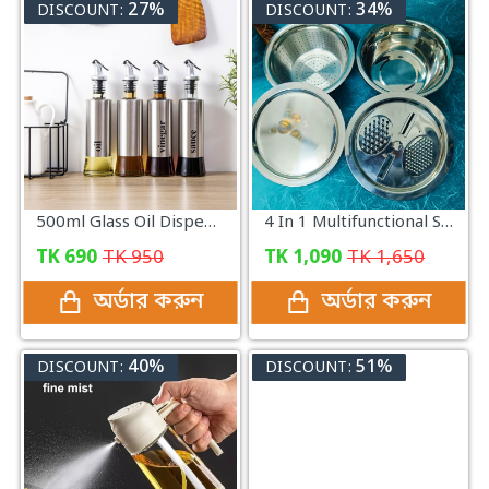
27%
34%
DISCOUNT:
DISCOUNT:
500ml Glass Oil Dispenser with Steel Cover Seasoning
4 In 1 Multifunctional Stainless Steel Basin With Vegetable Cutter with Drain Basket
TK
690
TK
950
TK
1,090
TK
1,650
অর্ডার করুন
অর্ডার করুন
40%
51%
DISCOUNT:
DISCOUNT: