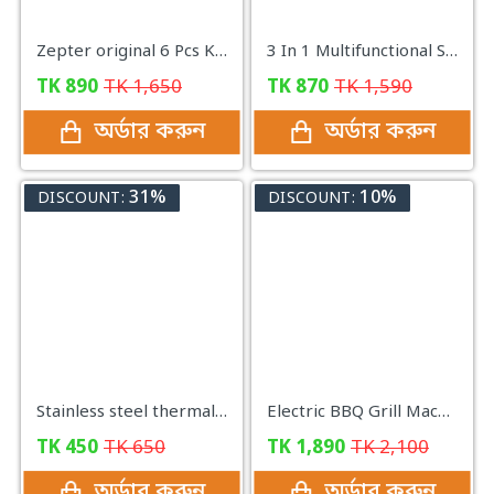
Zepter original 6 Pcs Knife Set
3 In 1 Multifunctional Stainless Steel Basin With Vegetable Cutter with Drain Basket
TK
890
TK
1,650
TK
870
TK
1,590
অর্ডার করুন
অর্ডার করুন
31%
10%
DISCOUNT:
DISCOUNT:
Stainless steel thermal Mug with LED digital screen
Electric BBQ Grill Machine - Black
TK
450
TK
650
TK
1,890
TK
2,100
অর্ডার করুন
অর্ডার করুন