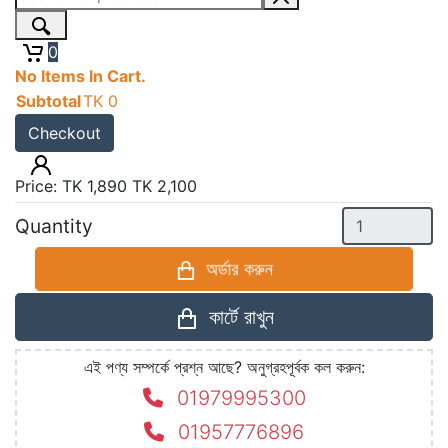
Electric BBQ Grill
0
Machine - Black
No Items In Cart.
Subtotal
TK
0
Product Code:
VEN8FZ7TL
Checkout
Availability:
In Stock
Price:
TK
1,890
TK
2,100
Quantity
অর্ডার করুন
কার্টে রাখুন
এই পণ্য সম্পর্কে প্রশ্ন আছে? অনুগ্রহপূর্বক কল করুন:
01979995300
01957776896