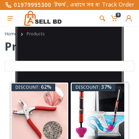
 বিজনেস প্লাটফর্ম , এখানে সব ধরনের ফ্যাশন এবং গ্যাজেট
Track Order
01979995300
0
Home
Products
Products
62%
37%
DISCOUNT:
DISCOUNT: