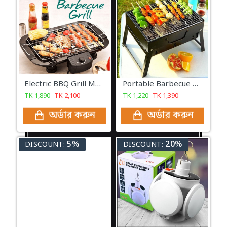
Electric BBQ Grill Machine - Black
Portable Barbecue Machine BBQ - Black
TK
1,890
TK
2,100
TK
1,220
TK
1,390
অর্ডার করুন
অর্ডার করুন
5%
20%
DISCOUNT:
DISCOUNT: