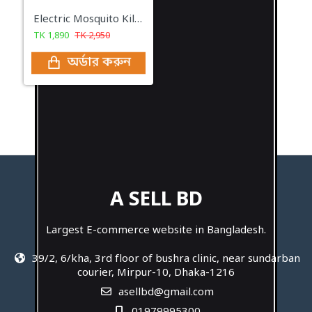
Electric Mosquito Killer Lamp China Indoor Insect Trap and Electric Mosquito Killer price
TK
1,890
TK
2,950
অর্ডার করুন
A SELL BD
Largest E-commerce website in Bangladesh.
39/2, 6/kha, 3rd floor of bushra clinic, near sundarban
courier, Mirpur-10, Dhaka-1216
asellbd@gmail.com