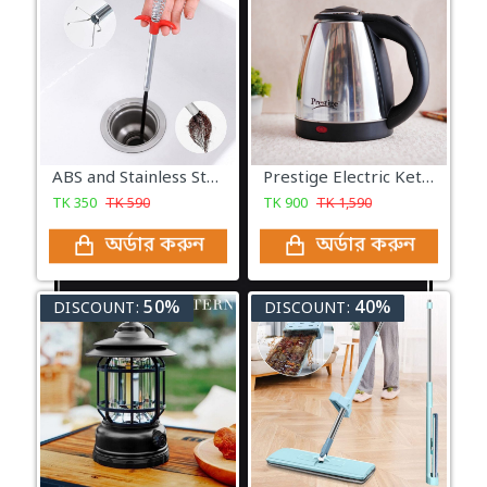
ABS and Stainless Steel Hair Catching Drain Cleaner Wire Spring Sink
Prestige Electric Kettle -2 Liter
TK
350
TK
590
TK
900
TK
1,590
অর্ডার করুন
অর্ডার করুন
50%
40%
DISCOUNT:
DISCOUNT: