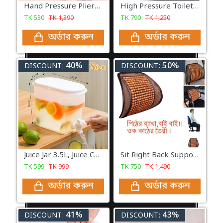
Hand Pressure Pliers For Prong Snap Button (FREE 100 BUTTON)
High Pressure Toilet Unblock One Shot, Toilet Plunger Clog Remover
TK
530
TK
1,390
TK
790
TK
1,250
অর্ডার করুন
অর্ডার করুন
40%
50%
DISCOUNT:
DISCOUNT:
Juice Jar 3.5L, Juice Container Dispenser with Tap
Sit Right Back Support
TK
599
TK
999
TK
750
TK
1,490
অর্ডার করুন
অর্ডার করুন
41%
43%
DISCOUNT:
DISCOUNT: