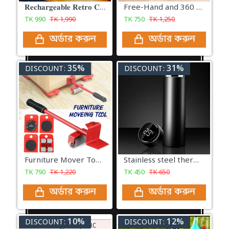
𝐑𝐞𝐜𝐡𝐚𝐫𝐠𝐞𝐚𝐛𝐥𝐞 𝐑𝐞𝐭𝐫𝐨 𝐂𝐚𝐦𝐩𝐢𝐧𝐠 𝐋𝐚𝐦𝐩
Free-Hand and 360 Degree Rotating Spin Mop
TK
990
TK
1,990
TK
750
TK
1,250
অর্ডার করুন
অর্ডার করুন
35%
31%
DISCOUNT:
DISCOUNT:
Furniture Mover Tools
Stainless steel thermal Mug with LED digital screen
TK
790
TK
1,220
TK
450
TK
650
অর্ডার করুন
অর্ডার করুন
10%
12%
DISCOUNT:
DISCOUNT: