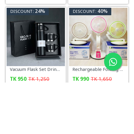
24%
40%
DISCOUNT:
DISCOUNT:
Vacuum Flask Set Drinking Water Bottle
Rechargeable Folding Fan LR-2018
TK
950
TK
1,250
TK
990
TK
1,650
অর্ডার করুন
অর্ডার করুন
13%
26%
DISCOUNT:
DISCOUNT: