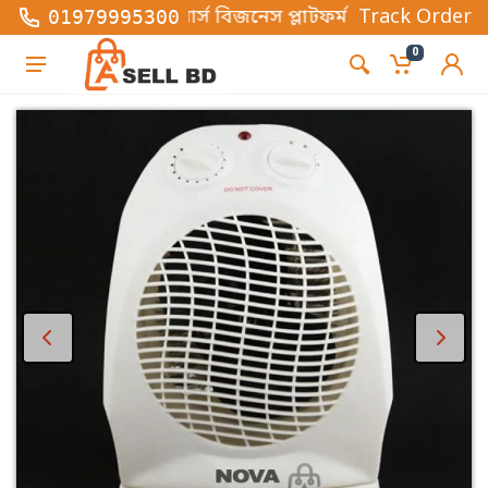
ত্তিক ই-কমার্স বিজনেস প্লাটফর্ম , এখানে সব ধরনের ফ্যা
Track Order
01979995300
0