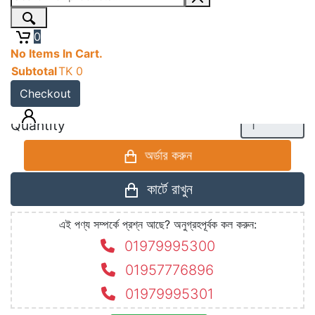
Fridge Stand
0
No Items In Cart.
Product Code:
BD128
Subtotal
TK
0
Availability:
In Stock
Checkout
Price:
TK
1,290
TK
1,490
Quantity
অর্ডার করুন
কার্টে রাখুন
এই পণ্য সম্পর্কে প্রশ্ন আছে? অনুগ্রহপূর্বক কল করুন:
01979995300
01957776896
01979995301