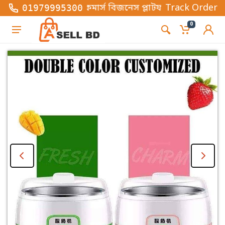
্তিক ই-কমার্স বিজনেস প্লাটফর্ম , এখানে সব ধরনের ফ্যাশ
Track Order
01979995300
0