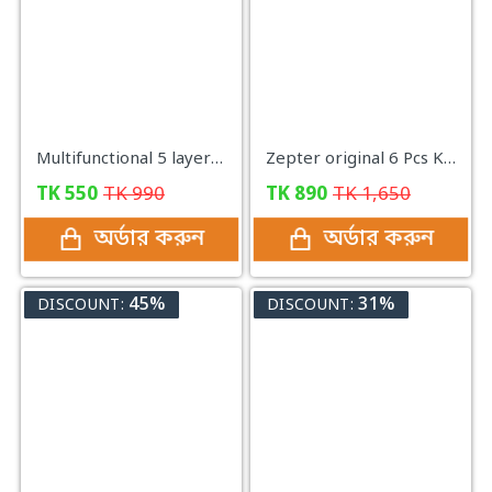
Multifunctional 5 layer Food Safety Cover
Zepter original 6 Pcs Knife Set
TK
550
TK
990
TK
890
TK
1,650
অর্ডার করুন
অর্ডার করুন
45%
31%
DISCOUNT:
DISCOUNT: