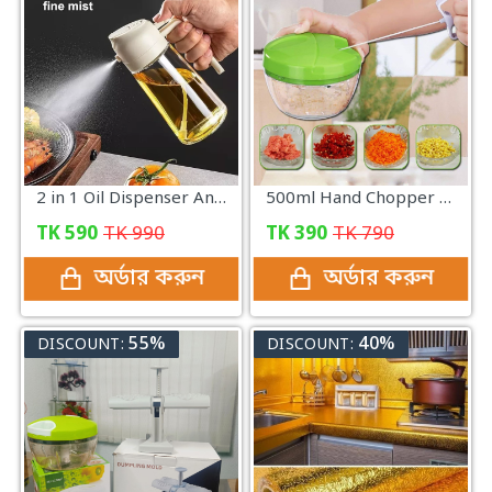
2 in 1 Oil Dispenser And Sprayer Bottle
500ml Hand Chopper Vegetable Cutter Chopper Manual Food-Processor Vegetables, Onions, Garlic in Seconds
TK
590
TK
990
TK
390
TK
790
অর্ডার করুন
অর্ডার করুন
55%
40%
DISCOUNT:
DISCOUNT: