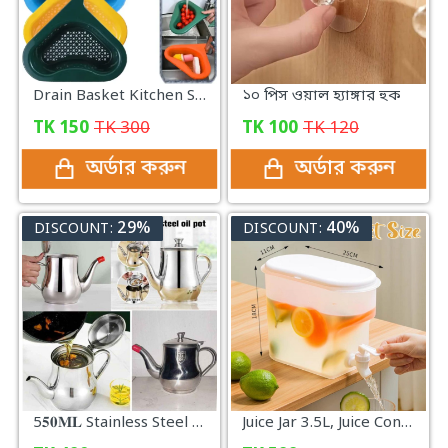
Drain Basket Kitchen Sink Drain
১০ পিস ওয়াল হ্যাঙ্গার হুক
TK
150
TK
300
TK
100
TK
120
অর্ডার করুন
অর্ডার করুন
29%
40%
DISCOUNT:
DISCOUNT:
5𝟓𝟎𝐌𝐋 Stainless Steel Oil Pot with Strainer
Juice Jar 3.5L, Juice Container Dispenser with Tap