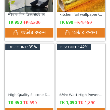
শীতকালিন ডিস্কাউন্টে অটোমেটিক ডাবল পিঠা মেকারের জাদুকরি কম্বো প্যাকেজ
kitchen foil wallpaper/Aluminum Foil Self Adhesive Kitchen Sticker (𝐒𝐈𝐙𝐄: 𝟓 𝐌𝐞𝐭𝐞𝐫 𝐗 𝟐𝟒 𝐈𝐧𝐜𝐡)
TK
990
TK
2,200
TK
690
TK
1,150
অর্ডার করুন
অর্ডার করুন
35%
42%
DISCOUNT:
DISCOUNT:
High Quality Silicone Dish Washing Kitchen Hand Gloves
𝟔𝟓𝟎𝐰 Watt High Power Grinder Machine ১০০% কার্যকরী প্রোডাক্ট
TK
450
TK
690
TK
1,090
TK
1,890