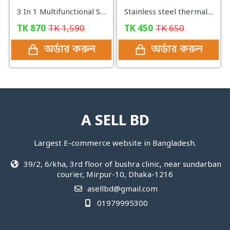
3 In 1 Multifunctional Stainless Steel Basin With Vegetable Cutter with Drain Basket
Stainless steel thermal Mug with LED digital screen
TK
870
TK
1,590
TK
450
TK
650
অর্ডার করুন
অর্ডার করুন
A SELL BD
Largest E-commerce website in Bangladesh.
39/2, 6/kha, 3rd floor of bushra clinic, near sundarban
courier, Mirpur-10, Dhaka-1216
asellbd@gmail.com
01979995300