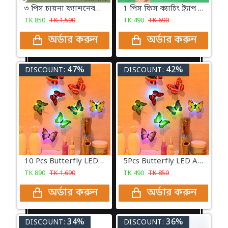
৩ পিস চায়না ফ্যাশনেবলস ব্যাকপ্যাক কম্বো সেট
1 পিস ফিস ক্যাচিং ট্র্যাপ ৮ মাথা মাছ ধরা ফিসিং ট্রাপ
TK
850
TK
1,590
TK
490
TK
690
অর্ডার করুন
অর্ডার করুন
47%
42%
DISCOUNT:
DISCOUNT:
10 Pcs Butterfly LED Adhesive Wall Decorative Light Beautiful Butterfly LED Light
5Pcs Butterfly LED Adhesive Wall Decorative Light Beautiful Butterfly LED Light
TK
890
TK
1,690
TK
490
TK
850
অর্ডার করুন
অর্ডার করুন
34%
36%
DISCOUNT:
DISCOUNT: