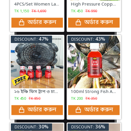
4PCS/Set Women Lady Fashion Leather Handbag Shoulder Bag
High Pressure Copper Spray Nozzle Hose Pipe Home Washing Car/Boat /Decks Tools
TK
1,150
TK
1,690
TK
450
TK
990
অর্ডার করুন
অর্ডার করুন
47%
43%
DISCOUNT:
DISCOUNT:
১৬ ইঞ্চি ফিস ট্রাপ ও চায়না 100ml লিকুইড
100ml Strong Fish Attractant Concentrated Red Worm Liquid Fish Bait Additive
TK
450
TK
850
TK
200
TK
350
অর্ডার করুন
অর্ডার করুন
30%
36%
DISCOUNT:
DISCOUNT: