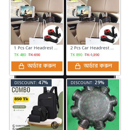
1 Pcs Car Headrest Tap Holder 2 in 1 Car Mobile Holder With Cup Holder And Back Seat Hook
2 Pcs Car Headrest Tap Holder 2 in 1 Car Mobile Holder With Cup Holder And Back Seat Hook
TK
480
TK
690
TK
890
TK
1,390
অর্ডার করুন
অর্ডার করুন
47%
29%
DISCOUNT:
DISCOUNT: