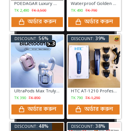
POEDAGAR Luxury Man Wristwatch Rectangle Waterproof Luminous
Waterproof Golden Aluminium Playing Card Games
TK
2,490
TK
3,500
TK
490
TK
790
অর্ডার করুন
অর্ডার করুন
56%
39%
DISCOUNT:
DISCOUNT:
UltraPods Max Truly Transparent Wireless Earbuds
HTC AT-1210 Professional Hair Clipper Trimmer for Men
TK
390
TK
890
TK
790
TK
1,290
অর্ডার করুন
অর্ডার করুন
48%
38%
DISCOUNT:
DISCOUNT: